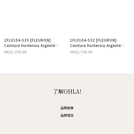
1FL0104-535 [FLEURON]
1FL0104-532 [FLEURON]
Ceinture Hortensia Argenté
Ceinture Hortensia Argenté
33mm Taupe Marron 70
33mm Noir Caramel 70
HK$2,750.00
HK$2,750.00
#CTF04VG0808MOL70 (T-K11-
#CTF04VG0303BLK70 (T-K11-
E)
E)
了解OHLA!
品牌故事
品牌理念