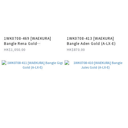
1WK0708-469 [WAEKURA]
1WK0708-413 [WAEKURA]
Bangle Rena Gold
Bangle Aden Gold (A-LX-E)
#WAEBRT30008000X (A-LX-E)
HK$1,050.00
HK$870.00