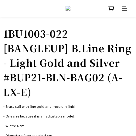
1BU1003-022
[BANGLEUP] B.Line Ring
- Light Gold and Silver
#BUP21-BLN-BAG02 (A-
LX-E)
- Brass cuff with fine gold and rhodium finish.
- One size because it is an adjustable model.
- Width: 4 cm.
- Diameter of the bangle: 6 cm.