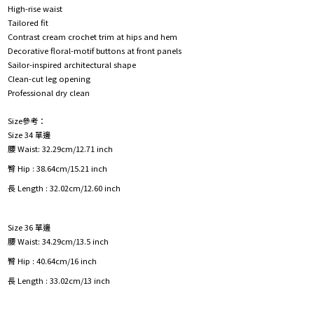
High-rise waist
Tailored fit
Contrast cream crochet trim at hips and hem
Decorative floral-motif buttons at front panels
Sailor-inspired architectural shape
Clean-cut leg opening
Professional dry clean
Size參考：
Size 34 單邊
腰 Waist: 32.29cm/12.71 inch
臀 Hip : 38.64cm/15.21 inch
長 Length : 32.02cm/12.60 inch
Size 36 單邊
腰 Waist: 34.29cm/13.5 inch
臀 Hip : 40.64cm/16 inch
長 Length : 33.02cm/13 inch