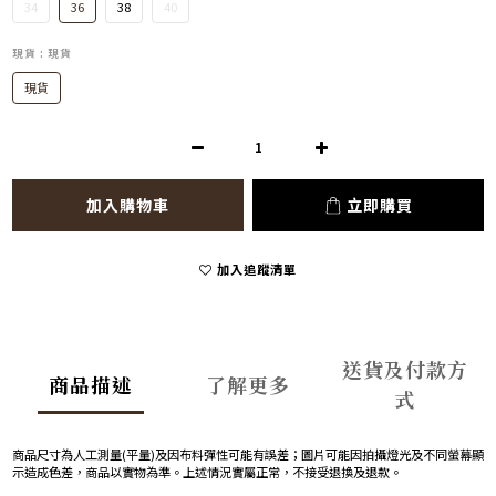
34
36
38
40
現貨
: 現貨
現貨
加入購物車
立即購買
加入追蹤清單
送貨及付款方
商品描述
了解更多
式
商品尺寸為人工測量(平量)及因布料彈性可能有誤差；圖片可能因拍攝燈光及不同螢幕顯
示造成色差，商品以實物為準。上述情況實屬正常，不接受退換及退款。