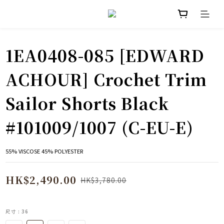
1EA0408-085 [EDWARD
ACHOUR] Crochet Trim
Sailor Shorts Black
#101009/1007 (C-EU-E)
55% VISCOSE 45% POLYESTER
HK$2,490.00
HK$3,780.00
尺寸
: 36