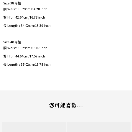
Size 38 單邊
腰 Waist: 36.29cm/14.28 inch
臀 Hip : 42.64cm/16.78 inch
長 Length : 34.02cm/13.39 inch
Size 40 單邊
腰 Waist: 38.29cm/15.07 inch
臀 Hip : 44.64cm/17.57 inch
長 Length : 35.02cm/13.78 inch
您可能喜歡...