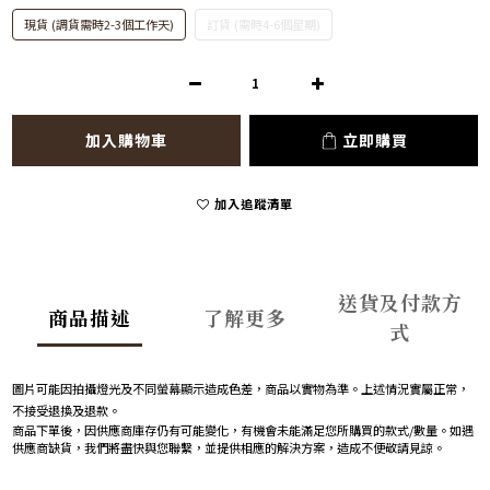
現貨 (調貨需時2-3個工作天)
訂貨 (需時4-6個星期)
加入購物車
立即購買
加入追蹤清單
送貨及付款方
商品描述
了解更多
式
圖片可能因拍攝燈光及不同螢幕顯示造成色差，商品以實物為準。上述情況實屬正常，
不接受退換及退款。
商品下單後，因供應商庫存仍有可能變化，有機會未能滿足您所購買的款式/數量。如遇
供應商缺貨，我們將盡快與您聯繫，並提供相應的解決方案，造成不便敬請見諒。