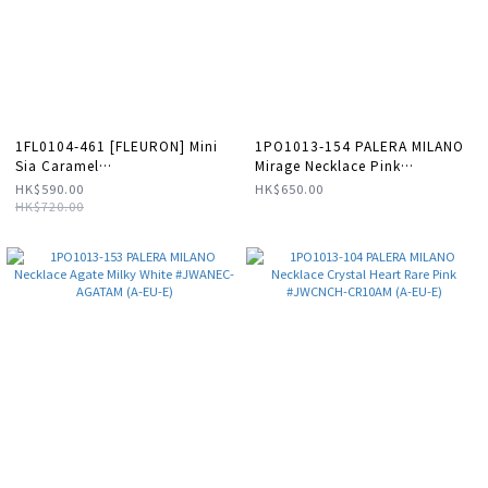
1FL0104-461 [FLEURON] Mini
1PO1013-154 PALERA MILANO
Sia Caramel
Mirage Necklace Pink
#PMM10VG1340CRL (A-K11-E)
#JWMNEC-APD10X (A-EU-E)
HK$590.00
HK$650.00
HK$720.00