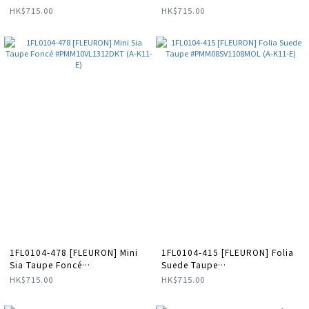
(A-K11-E)
(A-K11-E)
HK$715.00
HK$715.00
1FL0104-478 [FLEURON] Mini
1FL0104-415 [FLEURON] Folia
Sia Taupe Foncé
Suede Taupe
#PMM10VL1312DKT (A-K11-E)
#PMM08SV1108MOL (A-K11-E)
HK$715.00
HK$715.00