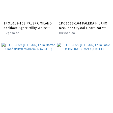
1PO1013-153 PALERA MILANO
1PO1013-104 PALERA MILANO
Necklace Agate Milky White
Necklace Crystal Heart Rare
#JWANEC-AGATAM (A-EU-E)
Pink #JWCNCH-CR10AM (A-EU-
HK$650.00
HK$980.00
E)