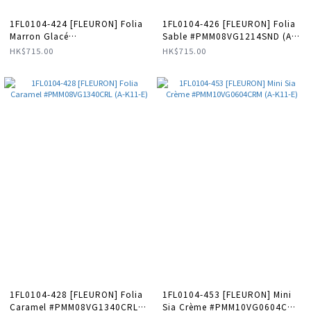
1FL0104-424 [FLEURON] Folia
1FL0104-426 [FLEURON] Folia
Marron Glacé
Sable #PMM08VG1214SND (A-
#PMM08VG1029CCN (A-K11-E)
K11-E)
HK$715.00
HK$715.00
1FL0104-428 [FLEURON] Folia
1FL0104-453 [FLEURON] Mini
Caramel #PMM08VG1340CRL
Sia Crème #PMM10VG0604CRM