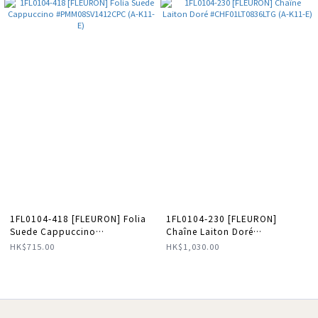
1FL0104-418 [FLEURON] Folia
1FL0104-230 [FLEURON]
Suede Cappuccino
Chaîne Laiton Doré
#PMM08SV1412CPC (A-K11-E)
#CHF01LT0836LTG (A-K11-E)
HK$715.00
HK$1,030.00